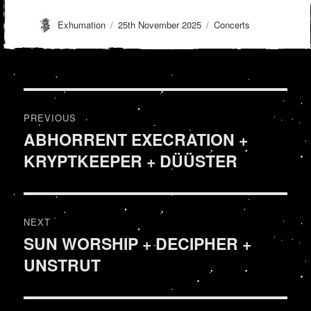
Author
Posted
Categories
Exhumation
25th November 2025
Concerts
on
Post
PREVIOUS
navigation
ABHORRENT EXECRATION +
Previous
KRYPTKEEPER + DÜÜSTER
post:
NEXT
SUN WORSHIP + DECIPHER +
Next
UNSTRUT
post: