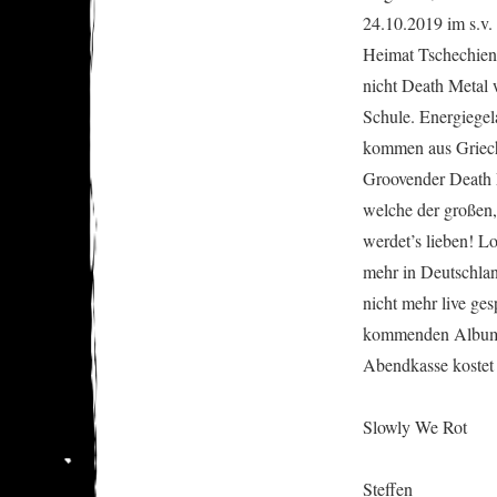
24.10.2019 im s.v.
Heimat Tschechie
nicht Death Metal 
Schule. Energiege
kommen aus Grieche
Groovender Death M
welche der großen,
werdet’s lieben! 
mehr in Deutschlan
nicht mehr live g
kommenden Album pr
Abendkasse koste
Slowly We Rot
Steffen