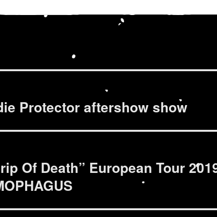
e Protector aftershow show
ip Of Death” European Tour 201
EMOPHAGUS