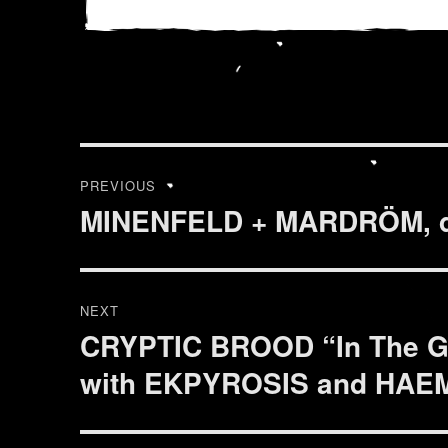
Post
PREVIOUS
navigation
MINENFELD + MARDRÖM, di
Previous
post:
NEXT
CRYPTIC BROOD “In The Gr
Next
post:
with EKPYROSIS and HA