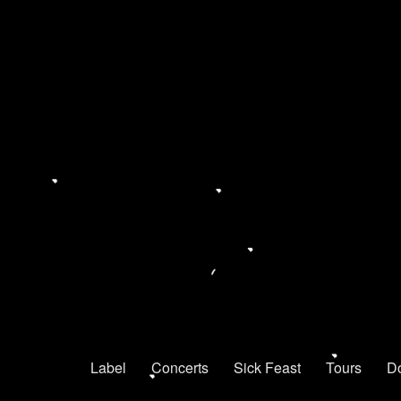
Underground support
Lycanthropic Chants
Label
Concerts
Sick Feast
Tours
D