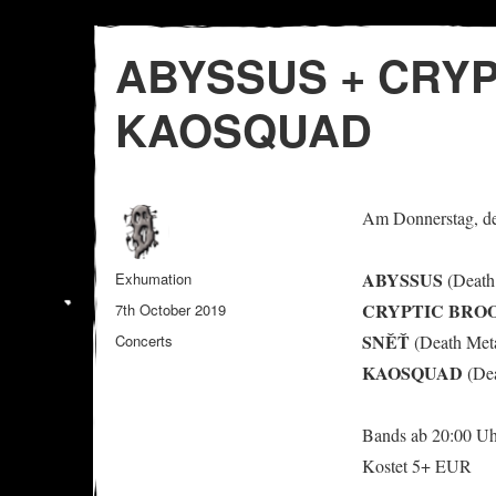
ABYSSUS + CRYP
KAOSQUAD
Am Donnerstag, de
Author
ABYSSUS
Exhumation
(Death
Posted
CRYPTIC BRO
7th October 2019
on
Categories
SNĚŤ
Concerts
(Death Meta
KAOSQUAD
(Dea
Bands ab 20:00 U
Kostet 5+ EUR